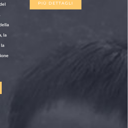
PIÙ DETTAGLI
 del
.
della
, la
 la
sione