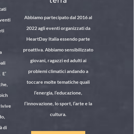
terra
tati
Abbiamo partecipato dal 2016 al
eventi
2022 agli eventi organizzati da
eti
HeartDay Italia essendo parte
proattiva. Abbiamo sensibilizzato
a
giovani, ragazzi ed adulti ai
ali
problemi climatici andando a
. E’
toccare molte tematiche quali
che,
l’energia, l’educazione,
bich
l’innovazione, lo sport, l’arte e la
rivive
cultura.
do,
à di