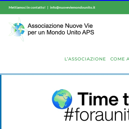
Salta
Mettiamoci in contatto!
|
info@nuoveviemondounito.it
al
contenuto
L’ASSOCIAZIONE
COME A