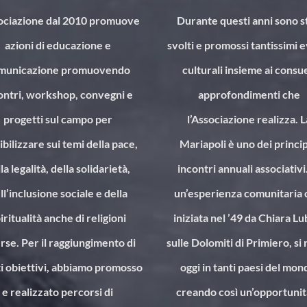
sociazione dal 2010 promuove
Durante questi anni sono s
azioni di educazione e
svolti e promossi tantissimi 
municazione promuovendo
culturali insieme ai consu
ontri, workshop, convegni e
approfondimenti che
progetti sul campo per
l’Associazione realizza. L
ibilizzare sui temi della pace,
Mariapoli è uno dei princip
la legalità, della solidarietà,
incontri annuali associativi
ll’inclusione sociale e della
un’esperienza comunitaria 
iritualità anche di religioni
iniziata nel ’49 da Chiara Lu
rse. Per il raggiungimento di
sulle Dolomiti di Primiero, si 
i obiettivi, abbiamo promosso
oggi in tanti paesi del mon
e realizzato percorsi di
creando così un’opportunit