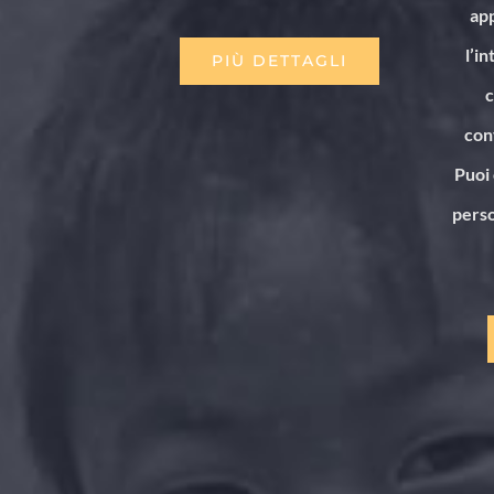
ap
l’i
PIÙ DETTAGLI
c
con
Puoi 
perso