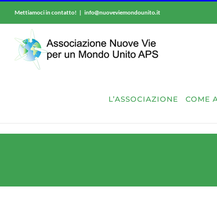
Salta
Mettiamoci in contatto!
|
info@nuoveviemondounito.it
al
contenuto
L’ASSOCIAZIONE
COME A