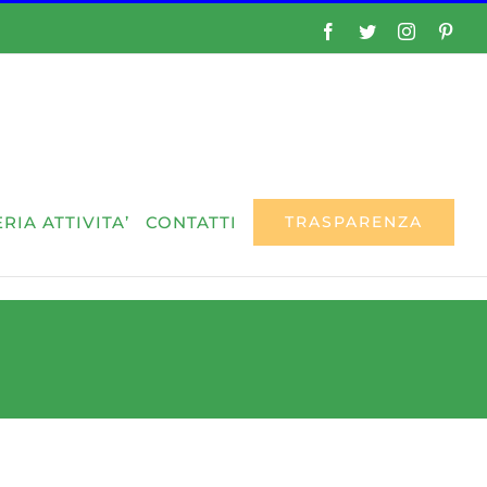
Facebook
Twitter
Instagram
Pinte
RIA ATTIVITA’
CONTATTI
TRASPARENZA